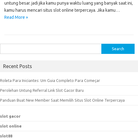
untung besar. jadi jika kamu punya waktu luang yang banyak saat ini,
kamu harus mencari situs slot online terpercaya. Jika kamu…
Read More »
S
e
a
Recent Posts
r
c
Roleta Para Iniciantes: Um Guia Completo Para Começar
h
Perolehan Untung Referral Link Slot Gacor Baru
f
o
Panduan Buat New Member Saat Memilih Situs Slot Online Terpercaya
r
:
slot gacor
slot online
slot88