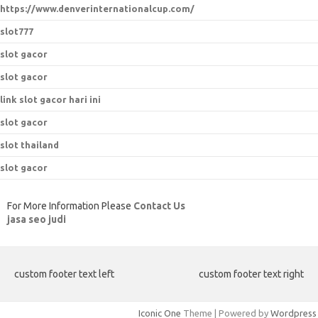
https://www.denverinternationalcup.com/
slot777
slot gacor
slot gacor
link slot gacor hari ini
slot gacor
slot thailand
slot gacor
For More Information Please
Contact Us
jasa seo judi
custom footer text left
custom footer text right
Iconic One
Theme | Powered by
Wordpress