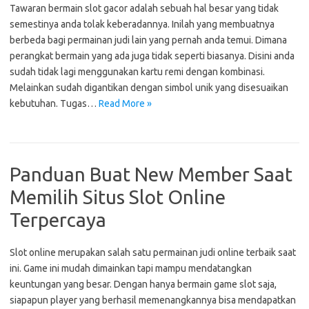
Tawaran bermain slot gacor adalah sebuah hal besar yang tidak
semestinya anda tolak keberadannya. Inilah yang membuatnya
berbeda bagi permainan judi lain yang pernah anda temui. Dimana
perangkat bermain yang ada juga tidak seperti biasanya. Disini anda
sudah tidak lagi menggunakan kartu remi dengan kombinasi.
Melainkan sudah digantikan dengan simbol unik yang disesuaikan
kebutuhan. Tugas…
Read More »
Panduan Buat New Member Saat
Memilih Situs Slot Online
Terpercaya
Slot online merupakan salah satu permainan judi online terbaik saat
ini. Game ini mudah dimainkan tapi mampu mendatangkan
keuntungan yang besar. Dengan hanya bermain game slot saja,
siapapun player yang berhasil memenangkannya bisa mendapatkan