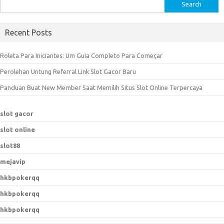
S
e
a
Recent Posts
r
c
Roleta Para Iniciantes: Um Guia Completo Para Começar
h
Perolehan Untung Referral Link Slot Gacor Baru
f
o
Panduan Buat New Member Saat Memilih Situs Slot Online Terpercaya
r
:
slot gacor
slot online
slot88
mejavip
hkbpokerqq
hkbpokerqq
hkbpokerqq