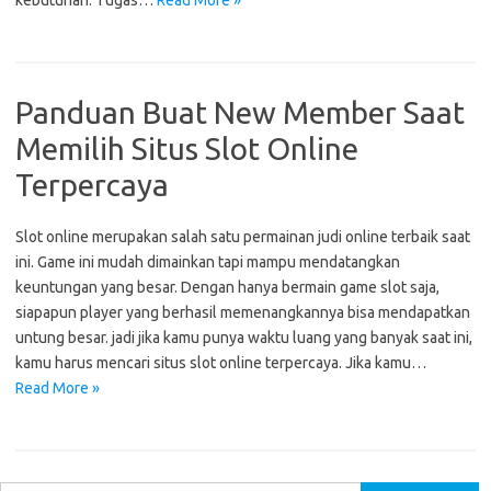
kebutuhan. Tugas…
Read More »
Panduan Buat New Member Saat
Memilih Situs Slot Online
Terpercaya
Slot online merupakan salah satu permainan judi online terbaik saat
ini. Game ini mudah dimainkan tapi mampu mendatangkan
keuntungan yang besar. Dengan hanya bermain game slot saja,
siapapun player yang berhasil memenangkannya bisa mendapatkan
untung besar. jadi jika kamu punya waktu luang yang banyak saat ini,
kamu harus mencari situs slot online terpercaya. Jika kamu…
Read More »