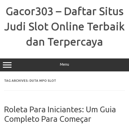
Skip
to
Gacor303 – Daftar Situs
content
Judi Slot Online Terbaik
dan Terpercaya
Menu
TAG ARCHIVES:
DUTA MPO SLOT
Roleta Para Iniciantes: Um Guia
Completo Para Começar