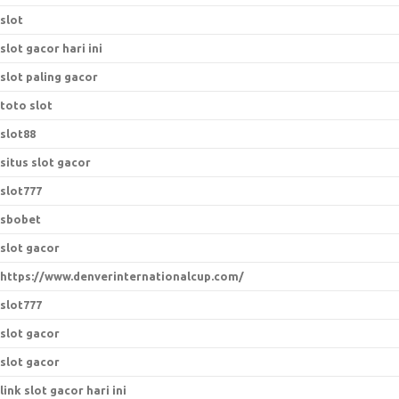
slot
slot gacor hari ini
slot paling gacor
toto slot
slot88
situs slot gacor
slot777
sbobet
slot gacor
https://www.denverinternationalcup.com/
slot777
slot gacor
slot gacor
link slot gacor hari ini