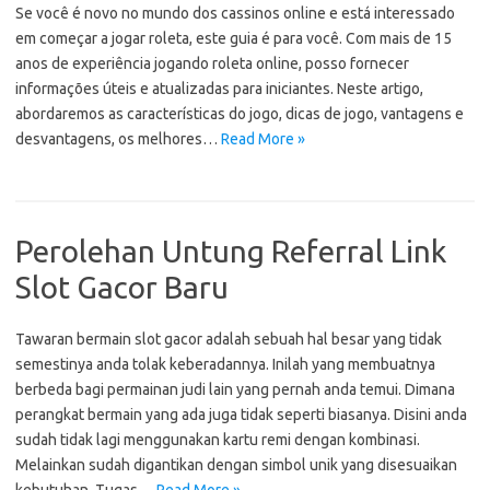
Se você é novo no mundo dos cassinos online e está interessado
em começar a jogar roleta, este guia é para você. Com mais de 15
anos de experiência jogando roleta online, posso fornecer
informações úteis e atualizadas para iniciantes. Neste artigo,
abordaremos as características do jogo, dicas de jogo, vantagens e
desvantagens, os melhores…
Read More »
Perolehan Untung Referral Link
Slot Gacor Baru
Tawaran bermain slot gacor adalah sebuah hal besar yang tidak
semestinya anda tolak keberadannya. Inilah yang membuatnya
berbeda bagi permainan judi lain yang pernah anda temui. Dimana
perangkat bermain yang ada juga tidak seperti biasanya. Disini anda
sudah tidak lagi menggunakan kartu remi dengan kombinasi.
Melainkan sudah digantikan dengan simbol unik yang disesuaikan