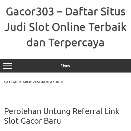
Skip
to
Gacor303 – Daftar Situs
content
Judi Slot Online Terbaik
dan Terpercaya
Menu
CATEGORY ARCHIVES:
DAMPAK JUDI
Perolehan Untung Referral Link
Slot Gacor Baru