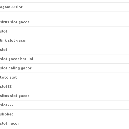
agam99 slot
situs slot gacor
slot
link slot gacor
slot
slot gacor hari ini
slot paling gacor
toto slot
slot88
situs slot gacor
slot777
sbobet
slot gacor