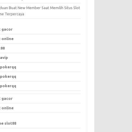
duan Buat New Member Saat Memilih Situs Slot
ine Terpercaya
t gacor
t online
t88
avip
bpokerqq
bpokerqq
bpokerqq
t gacor
t online
e slot88