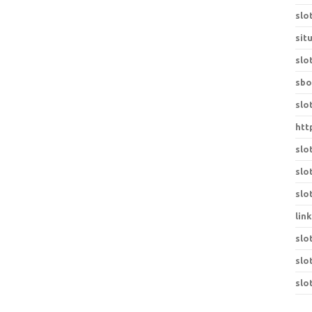
slo
sit
slo
sbo
slo
htt
slo
slo
slo
lin
slo
slo
slo