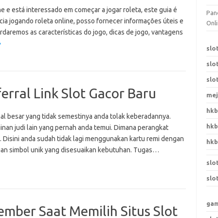
 e está interessado em começar a jogar roleta, este guia é
Pan
ia jogando roleta online, posso fornecer informações úteis e
Onl
ordaremos as características do jogo, dicas de jogo, vantagens
»
slo
slo
slo
rral Link Slot Gacor Baru
mej
hk
al besar yang tidak semestinya anda tolak keberadannya.
hk
nan judi lain yang pernah anda temui. Dimana perangkat
a. Disini anda sudah tidak lagi menggunakan kartu remi dengan
hk
gan simbol unik yang disesuaikan kebutuhan. Tugas…
slo
slo
gam
ber Saat Memilih Situs Slot