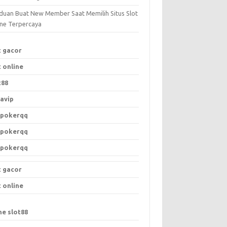
duan Buat New Member Saat Memilih Situs Slot
ine Terpercaya
t gacor
t online
t88
avip
bpokerqq
bpokerqq
bpokerqq
t gacor
t online
e slot88