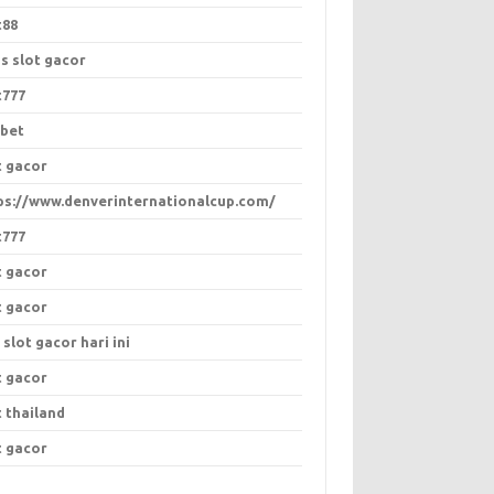
t88
us slot gacor
t777
bet
t gacor
ps://www.denverinternationalcup.com/
t777
t gacor
t gacor
k slot gacor hari ini
t gacor
t thailand
t gacor