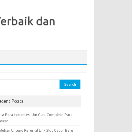
Terbaik dan
rch
ecent Posts
eta Para Iniciantes: Um Guia Completo Para
eçar
olehan Untung Referral Link Slot Gacor Baru