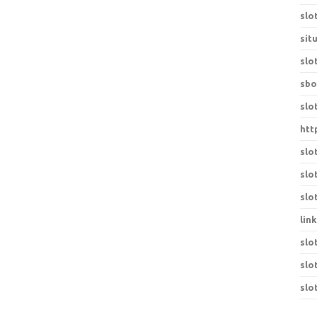
slo
sit
slo
sbo
slo
htt
slo
slo
slo
lin
slo
slo
slo