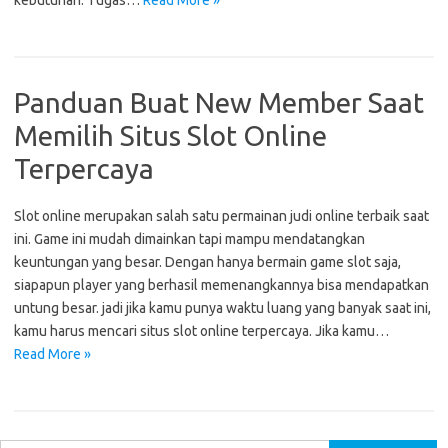
kebutuhan. Tugas…
Read More »
Panduan Buat New Member Saat
Memilih Situs Slot Online
Terpercaya
Slot online merupakan salah satu permainan judi online terbaik saat
ini. Game ini mudah dimainkan tapi mampu mendatangkan
keuntungan yang besar. Dengan hanya bermain game slot saja,
siapapun player yang berhasil memenangkannya bisa mendapatkan
untung besar. jadi jika kamu punya waktu luang yang banyak saat ini,
kamu harus mencari situs slot online terpercaya. Jika kamu…
Read More »