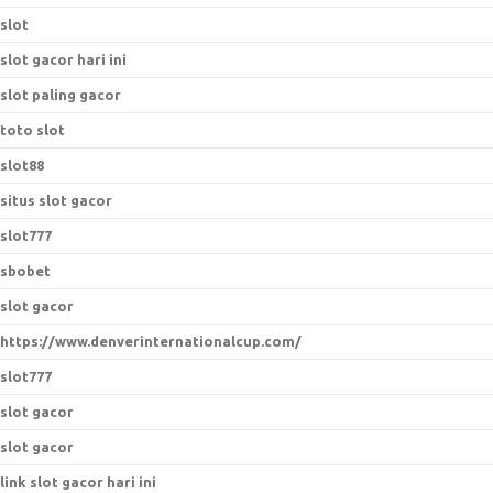
slot
slot gacor hari ini
slot paling gacor
toto slot
slot88
situs slot gacor
slot777
sbobet
slot gacor
https://www.denverinternationalcup.com/
slot777
slot gacor
slot gacor
link slot gacor hari ini