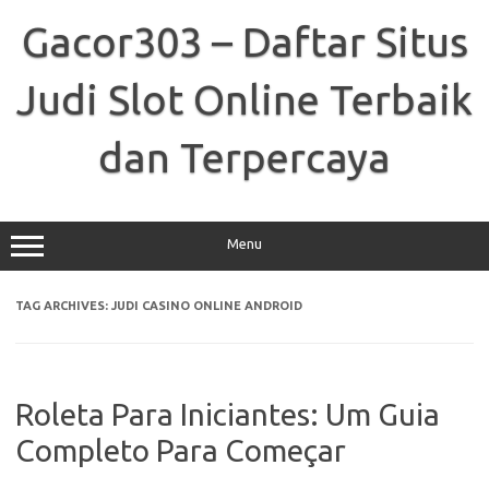
Skip
to
Gacor303 – Daftar Situs
content
Judi Slot Online Terbaik
dan Terpercaya
Menu
TAG ARCHIVES:
JUDI CASINO ONLINE ANDROID
Roleta Para Iniciantes: Um Guia
Completo Para Começar