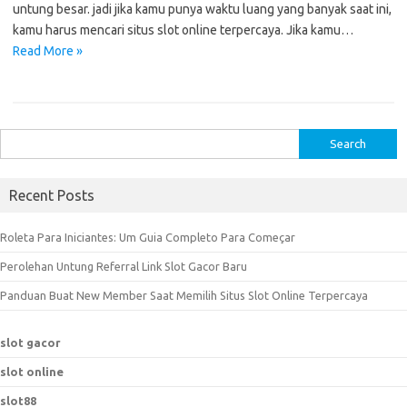
untung besar. jadi jika kamu punya waktu luang yang banyak saat ini,
kamu harus mencari situs slot online terpercaya. Jika kamu…
Read More »
S
e
a
Recent Posts
r
c
Roleta Para Iniciantes: Um Guia Completo Para Começar
h
Perolehan Untung Referral Link Slot Gacor Baru
f
o
Panduan Buat New Member Saat Memilih Situs Slot Online Terpercaya
r
:
slot gacor
slot online
slot88