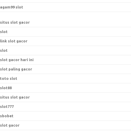
agam99 slot
situs slot gacor
slot
link slot gacor
slot
slot gacor hari ini
slot paling gacor
toto slot
slot88
situs slot gacor
slot777
sbobet
slot gacor