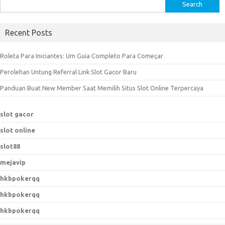
S
e
a
Recent Posts
r
c
Roleta Para Iniciantes: Um Guia Completo Para Começar
h
Perolehan Untung Referral Link Slot Gacor Baru
f
o
Panduan Buat New Member Saat Memilih Situs Slot Online Terpercaya
r
:
slot gacor
slot online
slot88
mejavip
hkbpokerqq
hkbpokerqq
hkbpokerqq