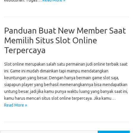
kebutuhan. Tugas…
Read More »
Panduan Buat New Member Saat
Memilih Situs Slot Online
Terpercaya
Slot online merupakan salah satu permainan judi online terbaik saat
ini. Game ini mudah dimainkan tapi mampu mendatangkan
keuntungan yang besar. Dengan hanya bermain game slot saja,
siapapun player yang berhasil memenangkannya bisa mendapatkan
untung besar. jadi jika kamu punya waktu luang yang banyak saat ini,
kamu harus mencari situs slot online terpercaya. Jika kamu…
Read More »