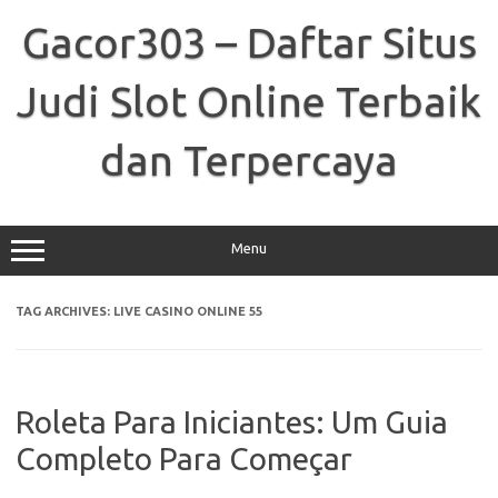
Skip
to
Gacor303 – Daftar Situs
content
Judi Slot Online Terbaik
dan Terpercaya
Menu
TAG ARCHIVES:
LIVE CASINO ONLINE 55
Roleta Para Iniciantes: Um Guia
Completo Para Começar