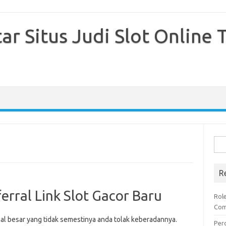
ar Situs Judi Slot Online 
Sea
for:
R
rral Link Slot Gacor Baru
Rol
Com
al besar yang tidak semestinya anda tolak keberadannya.
Per