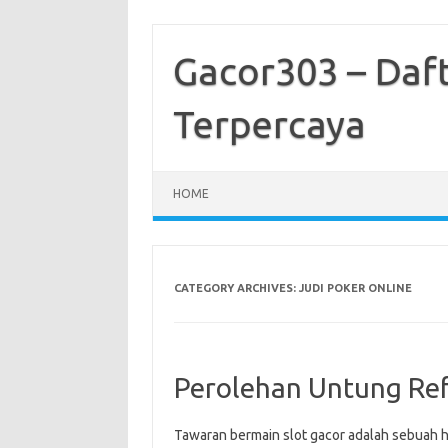
Skip
to
content
Gacor303 – Daft
Terpercaya
HOME
CATEGORY ARCHIVES:
JUDI POKER ONLINE
Perolehan Untung Refe
Tawaran bermain slot gacor adalah sebuah h