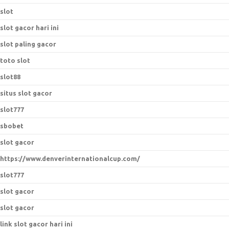
slot
slot gacor hari ini
slot paling gacor
toto slot
slot88
situs slot gacor
slot777
sbobet
slot gacor
https://www.denverinternationalcup.com/
slot777
slot gacor
slot gacor
link slot gacor hari ini