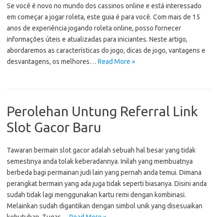
Se você é novo no mundo dos cassinos online e está interessado
em começar a jogar roleta, este guia é para você. Com mais de 15
anos de experiência jogando roleta online, posso fornecer
informações úteis e atualizadas para iniciantes. Neste artigo,
abordaremos as características do jogo, dicas de jogo, vantagens e
desvantagens, os melhores…
Read More »
Perolehan Untung Referral Link
Slot Gacor Baru
Tawaran bermain slot gacor adalah sebuah hal besar yang tidak
semestinya anda tolak keberadannya. Inilah yang membuatnya
berbeda bagi permainan judi lain yang pernah anda temui. Dimana
perangkat bermain yang ada juga tidak seperti biasanya. Disini anda
sudah tidak lagi menggunakan kartu remi dengan kombinasi.
Melainkan sudah digantikan dengan simbol unik yang disesuaikan