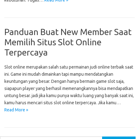
kebutuhan. Tugas…
Read More »
Panduan Buat New Member Saat
Memilih Situs Slot Online
Terpercaya
Slot online merupakan salah satu permainan judi online terbaik saat
ini. Game ini mudah dimainkan tapi mampu mendatangkan
keuntungan yang besar. Dengan hanya bermain game slot saja,
siapapun player yang berhasil memenangkannya bisa mendapatkan
untung besar. jadi jika kamu punya waktu luang yang banyak saat ini,
kamu harus mencari situs slot online terpercaya. Jika kamu…
Read More »