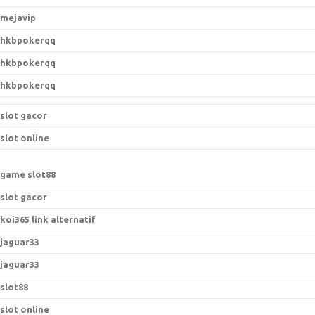
mejavip
hkbpokerqq
hkbpokerqq
hkbpokerqq
slot gacor
slot online
game slot88
slot gacor
koi365 link alternatif
jaguar33
jaguar33
slot88
slot online