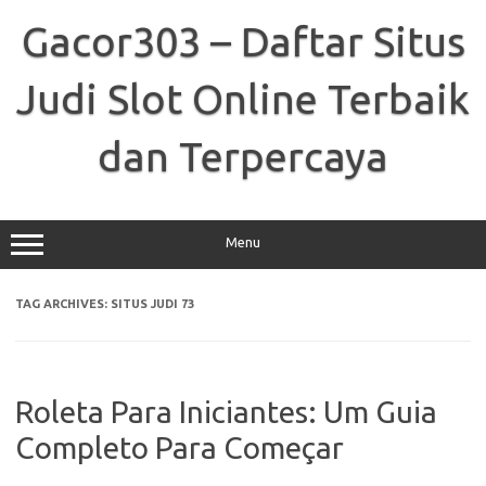
Skip
to
Gacor303 – Daftar Situs
content
Judi Slot Online Terbaik
dan Terpercaya
Menu
TAG ARCHIVES:
SITUS JUDI 73
Roleta Para Iniciantes: Um Guia
Completo Para Começar