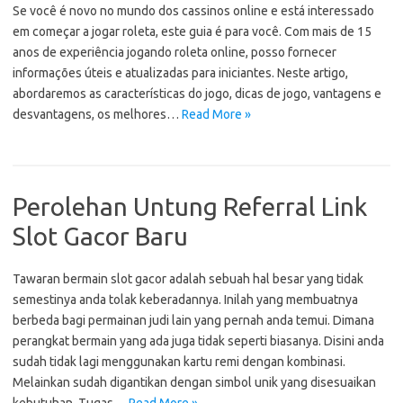
Se você é novo no mundo dos cassinos online e está interessado
em começar a jogar roleta, este guia é para você. Com mais de 15
anos de experiência jogando roleta online, posso fornecer
informações úteis e atualizadas para iniciantes. Neste artigo,
abordaremos as características do jogo, dicas de jogo, vantagens e
desvantagens, os melhores…
Read More »
Perolehan Untung Referral Link
Slot Gacor Baru
Tawaran bermain slot gacor adalah sebuah hal besar yang tidak
semestinya anda tolak keberadannya. Inilah yang membuatnya
berbeda bagi permainan judi lain yang pernah anda temui. Dimana
perangkat bermain yang ada juga tidak seperti biasanya. Disini anda
sudah tidak lagi menggunakan kartu remi dengan kombinasi.
Melainkan sudah digantikan dengan simbol unik yang disesuaikan