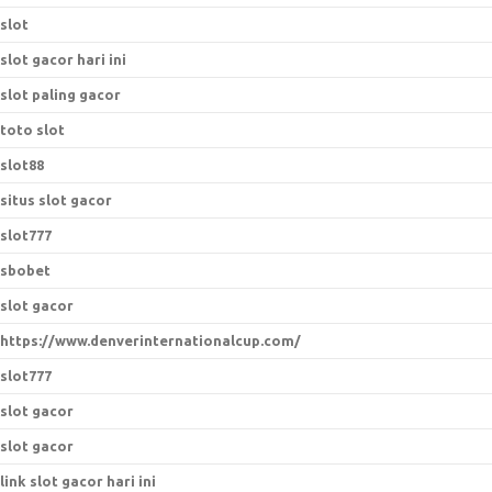
slot
slot gacor hari ini
slot paling gacor
toto slot
slot88
situs slot gacor
slot777
sbobet
slot gacor
https://www.denverinternationalcup.com/
slot777
slot gacor
slot gacor
link slot gacor hari ini