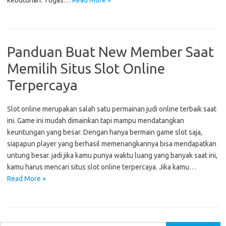
kebutuhan. Tugas…
Read More »
Panduan Buat New Member Saat
Memilih Situs Slot Online
Terpercaya
Slot online merupakan salah satu permainan judi online terbaik saat
ini. Game ini mudah dimainkan tapi mampu mendatangkan
keuntungan yang besar. Dengan hanya bermain game slot saja,
siapapun player yang berhasil memenangkannya bisa mendapatkan
untung besar. jadi jika kamu punya waktu luang yang banyak saat ini,
kamu harus mencari situs slot online terpercaya. Jika kamu…
Read More »