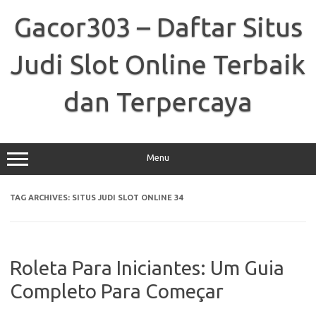
Skip
to
Gacor303 – Daftar Situs
content
Judi Slot Online Terbaik
dan Terpercaya
Menu
TAG ARCHIVES:
SITUS JUDI SLOT ONLINE 34
Roleta Para Iniciantes: Um Guia
Completo Para Começar