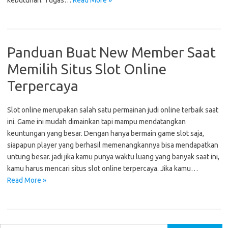
kebutuhan. Tugas…
Read More »
Panduan Buat New Member Saat
Memilih Situs Slot Online
Terpercaya
Slot online merupakan salah satu permainan judi online terbaik saat
ini. Game ini mudah dimainkan tapi mampu mendatangkan
keuntungan yang besar. Dengan hanya bermain game slot saja,
siapapun player yang berhasil memenangkannya bisa mendapatkan
untung besar. jadi jika kamu punya waktu luang yang banyak saat ini,
kamu harus mencari situs slot online terpercaya. Jika kamu…
Read More »