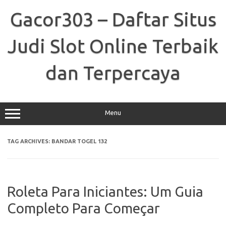
Skip
to
Gacor303 – Daftar Situs
content
Judi Slot Online Terbaik
dan Terpercaya
Menu
TAG ARCHIVES:
BANDAR TOGEL 132
Roleta Para Iniciantes: Um Guia
Completo Para Começar