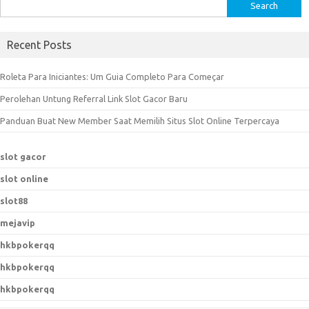
S
e
a
Recent Posts
r
c
Roleta Para Iniciantes: Um Guia Completo Para Começar
h
Perolehan Untung Referral Link Slot Gacor Baru
f
o
Panduan Buat New Member Saat Memilih Situs Slot Online Terpercaya
r
:
slot gacor
slot online
slot88
mejavip
hkbpokerqq
hkbpokerqq
hkbpokerqq