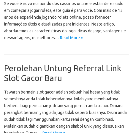
Se você é novo no mundo dos cassinos online e está interessado
em começar a jogar roleta, este guia é para você. Com mais de 15
anos de experiência jogando roleta online, posso fornecer
informações úteis e atualizadas para iniciantes. Neste artigo,
abordaremos as características do jogo, dicas de jogo, vantagens e
desvantagens, os melhores…
Read More »
Perolehan Untung Referral Link
Slot Gacor Baru
Tawaran bermain slot gacor adalah sebuah hal besar yang tidak
semestinya anda tolak keberadannya. Inilah yang membuatnya
berbeda bagi permainan judi lain yang pernah anda temui. Dimana
perangkat bermain yang ada juga tidak seperti biasanya. Disini anda
sudah tidak lagi menggunakan kartu remi dengan kombinasi.
Melainkan sudah digantikan dengan simbol unik yang disesuaikan