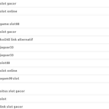
slot gacor
slot online
game slot88
slot gacor
koi365 link alternatif
jaguar33
jaguar33
slot88
slot online
agam99 slot
situs slot gacor
slot
link slot gacor