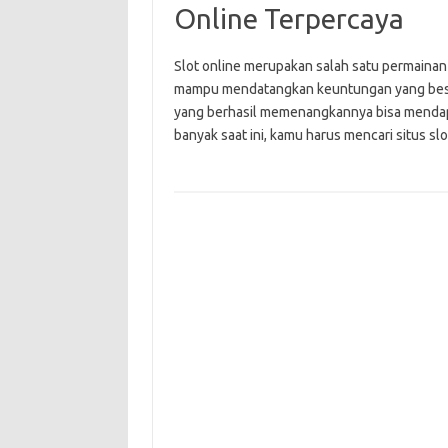
Online Terpercaya
Slot online merupakan salah satu permainan j
mampu mendatangkan keuntungan yang besar
yang berhasil memenangkannya bisa mendapa
banyak saat ini, kamu harus mencari situs s