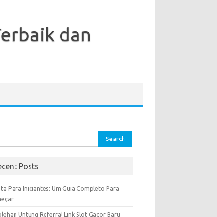
Terbaik dan
rch
ecent Posts
eta Para Iniciantes: Um Guia Completo Para
eçar
olehan Untung Referral Link Slot Gacor Baru