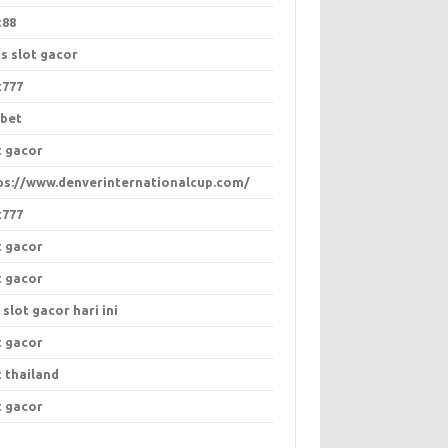
t88
us slot gacor
t777
bet
t gacor
ps://www.denverinternationalcup.com/
t777
t gacor
t gacor
k slot gacor hari ini
t gacor
t thailand
t gacor