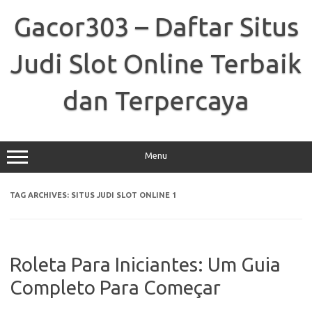
Skip
to
Gacor303 – Daftar Situs
content
Judi Slot Online Terbaik
dan Terpercaya
Menu
TAG ARCHIVES:
SITUS JUDI SLOT ONLINE 1
Roleta Para Iniciantes: Um Guia
Completo Para Começar