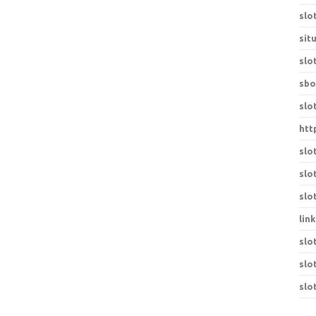
slo
sit
slo
sbo
slo
htt
slo
slo
slo
lin
slo
slo
slo