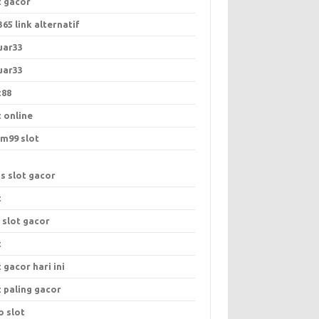
t gacor
365 link alternatif
uar33
uar33
t88
t online
m99 slot
us slot gacor
t
k slot gacor
t
t gacor hari ini
t paling gacor
o slot