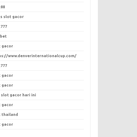
t88
us slot gacor
t777
bet
t gacor
ps://www.denverinternationalcup.com/
t777
t gacor
t gacor
k slot gacor hari ini
t gacor
t thailand
t gacor